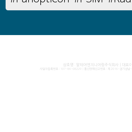
상호명 : 알테어엔지니어링주식회사 | 대표이사 
사업자등록번호 : 107-86-08229 | 통신판매신고번호 : 제 2016-경기성남