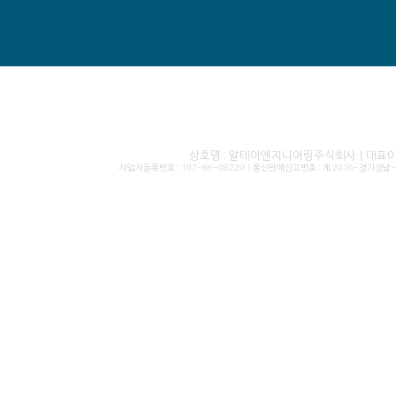
상호명 : 알테어엔지니어링주식회사 | 대표이사 
사업자등록번호 : 107-86-08229 | 통신판매신고번호 : 제 2016-경기성남