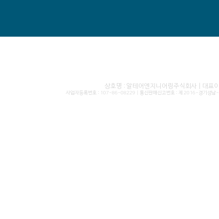
상호명 : 알테어엔지니어링주식회사 | 대표이사 
사업자등록번호 : 107-86-08229 | 통신판매신고번호 : 제 2016-경기성남