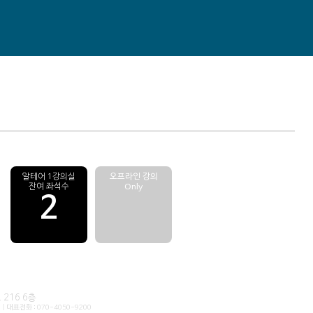
알테어 1강의실
오프라인 강의
잔여 좌석수
Only
2
216 6층
 | 대표전화 : 070-4050-9200