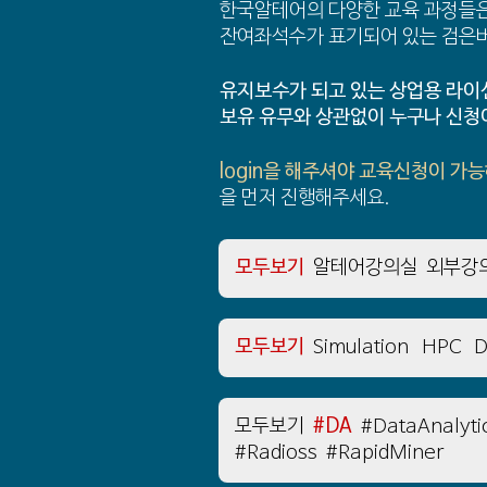
한국알테어의 다양한 교육 과정들은
잔여좌석수가 표기되어 있는 검은
유지보수가 되고 있는 상업용 라이
보유 유무와 상관없이 누구나 신청
login을 해주셔야 교육신청이 가
을 먼저 진행해주세요.
모두보기
알테어강의실
외부강
모두보기
Simulation
HPC
D
모두보기
#DA
#DataAnalyti
#Radioss
#RapidMiner