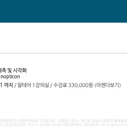
측 및 시각화
anopticon
11 까지
/ 알테어 1강의실 / 수강료 330,000원
(아젠다보기)
 알테어엔지니어링주식회사 | 대표이사 : 오병준 | 주소 : 경기도 성남시 분당구 황새울로 
229 | 통신판매신고번호 : 제 2016-경기성남-0821호
(사업자정보확인)
| 개인정보관리 : yeomin@altair.com