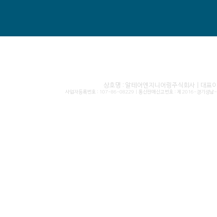
상호명 : 알테어엔지니어링주식회사 | 대표이사 
사업자등록번호 : 107-86-08229 | 통신판매신고번호 : 제 2016-경기성남