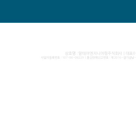
상호명 : 알테어엔지니어링주식회사 | 대표이사 
사업자등록번호 : 107-86-08229 | 통신판매신고번호 : 제 2016-경기성남