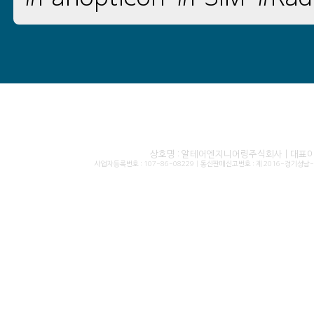
상호명 : 알테어엔지니어링주식회사 | 대표이사 
사업자등록번호 : 107-86-08229 | 통신판매신고번호 : 제 2016-경기성남