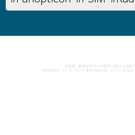
상호명 : 알테어엔지니어링주식회사 | 대표이사 
사업자등록번호 : 107-86-08229 | 통신판매신고번호 : 제 2016-경기성남